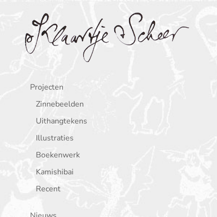
Klaartje Scheer
Projecten
Zinnebeelden
Uithangtekens
Illustraties
Boekenwerk
Kamishibai
Recent
Nieuws