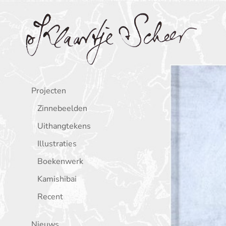
Klaartje Scheer
Projecten
Zinnebeelden
Uithangtekens
Illustraties
Boekenwerk
Kamishibai
Recent
Nieuws