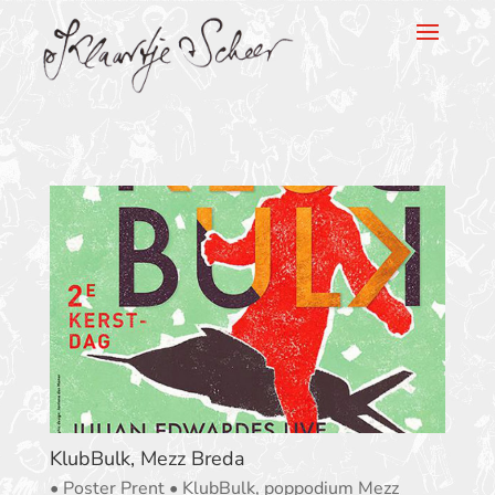
Klaartje Scheer
KlubBulk, Mezz Breda
• Poster Prent • KlubBulk, poppodium Mezz