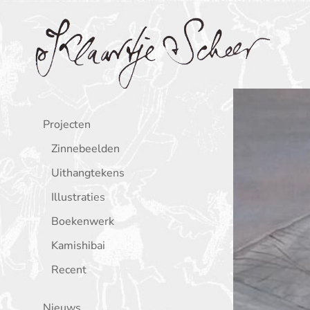
Klaartje Scheer
Projecten
Zinnebeelden
Uithangtekens
Illustraties
Boekenwerk
Kamishibai
Recent
Nieuws