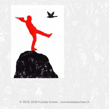
© 2018-2026 Klaartje Scheer - www.klaartjescheer.nl