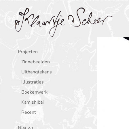
Klaartje Scheer
Projecten
Zinnebeelden
Uithangtekens
Illustraties
Boekenwerk
Kamishibai
Recent
Nieuws