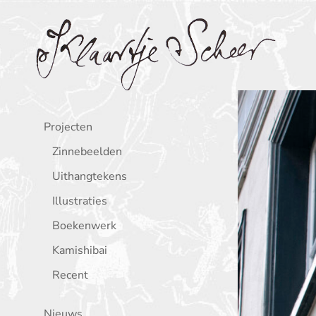
Klaartje Scheer
Projecten
Zinnebeelden
Uithangtekens
Illustraties
Boekenwerk
Kamishibai
Recent
Nieuws