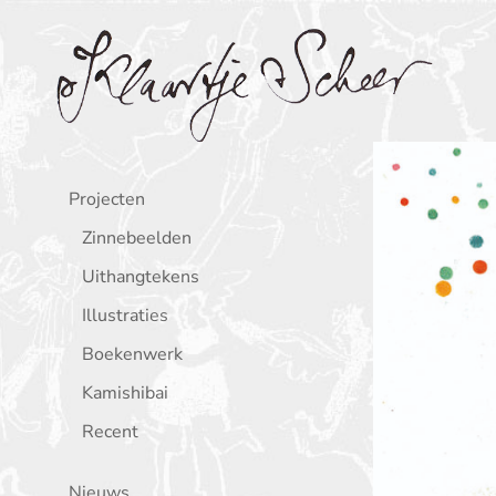
Klaartje Scheer
Projecten
Zinnebeelden
Uithangtekens
Illustraties
Boekenwerk
Kamishibai
Recent
Nieuws