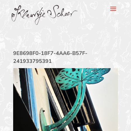
Klaartje Scheer
9E8698F0-18F7-4AA6-B57F-
241933795391